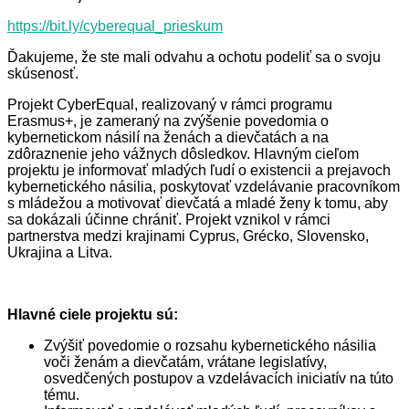
https://bit.ly/cyberequal_prieskum
Ďakujeme, že ste mali odvahu a ochotu podeliť sa o svoju
skúsenosť.
Projekt CyberEqual, realizovaný v rámci programu
Erasmus+, je zameraný na zvýšenie povedomia o
kybernetickom násilí na ženách a dievčatách a na
zdôraznenie jeho vážnych dôsledkov. Hlavným cieľom
projektu je informovať mladých ľudí o existencii a prejavoch
kybernetického násilia, poskytovať vzdelávanie pracovníkom
s mládežou a motivovať dievčatá a mladé ženy k tomu, aby
sa dokázali účinne chrániť. Projekt vznikol v rámci
partnerstva medzi krajinami Cyprus, Grécko, Slovensko,
Ukrajina a Litva.
Hlavné ciele projektu sú:
Zvýšiť povedomie o rozsahu kybernetického násilia
voči ženám a dievčatám, vrátane legislatívy,
osvedčených postupov a vzdelávacích iniciatív na túto
tému.