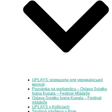
UPLAYS: воркшопи для укрджаїнської
молоді
Pozvánka na spoluprácu – Oslava Sviatku
Ivana Kupala – Festival Mládeže
Oslava Sviatku Ivana Kupala – Festival
mládeže
UPLAYS v Košiciach
Študijná návšteva v Rige