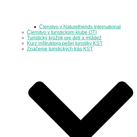
Členstvo v Naturefriends International
Členstvo v turistickom klube OTI
Turistický krúžok pre deti a mládež
Kurz inštruktora pešej turistiky KST
Značenie turistických trás KST