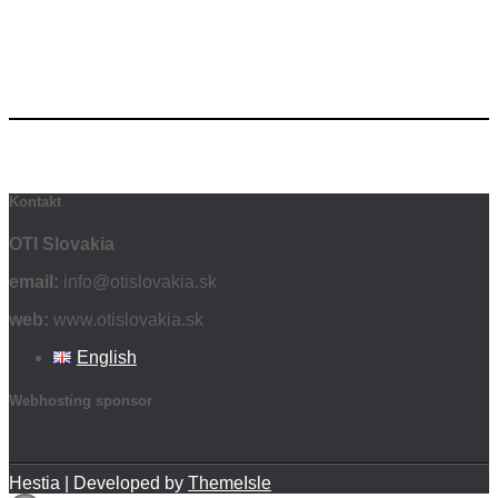
Kontakt
OTI Slovakia
email:
info@otislovakia.sk
web:
www.otislovakia.sk
English
Webhosting sponsor
Hestia | Developed by
ThemeIsle