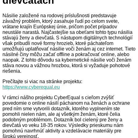
dievčatách
Násilie založené na rodovej príslušnosti predstavuje
závažný problém, ktorý zasahuje ľudí po celom svete,
vrátane krajín Európskej únie, pričom počet prípadov
neustále narastá. Najčastejšie sa obeťami tohto typu násilia
stávajú ženy a dievčatá. S nástupom digitálnych technológií
však pribudli nové formy hrozieb, ktoré páchateľom
umožňujú uplatňovať násilie voči ženám aj cez internet. Tieto
násilné činy môžu začať offline a pokračovať online, alebo
naopak. Z tohto dôvodu sa kybernetické násilie voči ženám
stáva novou a vážnou hrozbou, ktorá si vyžaduje pohotové
riešenia.
Prečítajte si viac na stránke projektu:
https://www.cyberequal.eu
V rámci nášho projektu CyberEqual s cieľom zvýšiť
povedomie o online násilí páchanom na ženách a ochrane
pred ním sme vytvorili dotazník, ktorého vyplnením ste
pomohli nielen nám, ale aj všetkým ženám, ktoré čelia
podobným problémom. Dotazník bol cielený pre ženy a
dievčatá vo veku 18-35 rokov. Výsledky prieskumu nám
pomohnú navrhnúť aktivity a vzdelávacie materiály pre
širokú verejnosť.