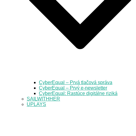
CyberEqual – Prvá tlačová správa
CyberEqual – Prvý e-newsletter
CyberEqual: Rastúce digitálne riziká
SAILWITHHER
UPLAYS