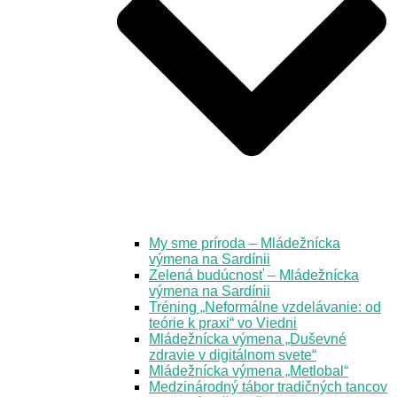
My sme príroda – Mládežnícka
výmena na Sardínii
Zelená budúcnosť – Mládežnícka
výmena na Sardínii
Tréning „Neformálne vzdelávanie: od
teórie k praxi“ vo Viedni
Mládežnícka výmena „Duševné
zdravie v digitálnom svete“
Mládežnícka výmena „Metlobal“
Medzinárodný tábor tradičných tancov