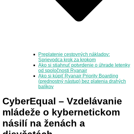
Preplatenie cestovných nákladov:
Sprievodca krok za krokom
Ako si stiahnuť potvrdenie o úhrade letenky
od spoločnosti Ryanair
Ako si kúpiť Ryanair Priority Boarding
(prednostný nástup) bez platenia drahých
balíkov
CyberEqual – Vzdelávanie
mládeže o kybernetickom
násilí na ženách a