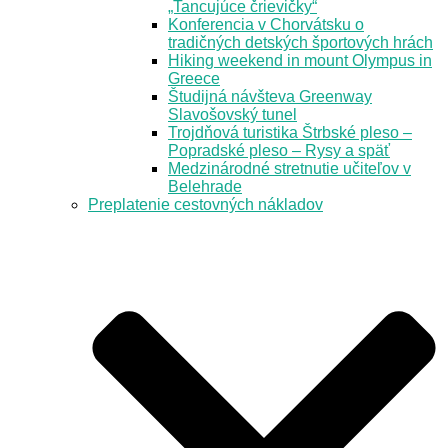
„Tancujúce črievičky“
Konferencia v Chorvátsku o
tradičných detských športových hrách
Hiking weekend in mount Olympus in
Greece
Študijná návšteva Greenway
Slavošovský tunel
Trojdňová turistika Štrbské pleso –
Popradské pleso – Rysy a späť
Medzinárodné stretnutie učiteľov v
Belehrade
Preplatenie cestovných nákladov