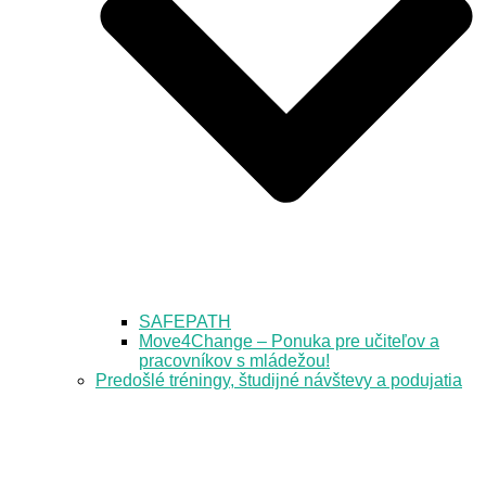
SAFEPATH
Move4Change – Ponuka pre učiteľov a
pracovníkov s mládežou!
Predošlé tréningy, študijné návštevy a podujatia