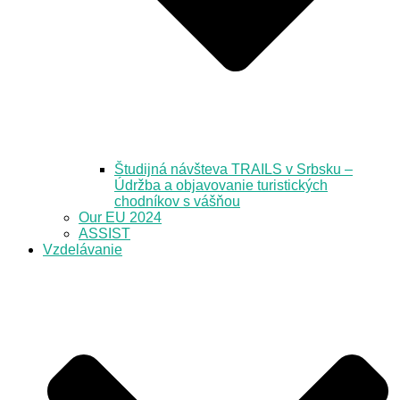
Študijná návšteva TRAILS v Srbsku –
Údržba a objavovanie turistických
chodníkov s vášňou
Our EU 2024
ASSIST
Vzdelávanie