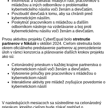
Informovať a vzdelávať mladých ľudí, pracovníkov s
mládežou a iných odborníkov o problematike
kybernetického násilia voči ženám a dievčatám.
Povzbudiť dievčatá k tomu, aby sa chránili pred
kybernetickým násilím.
Poskytnúť pracovníkom s mládežou a ďalším
odborníkom nástroje na vzdelávanie a boj proti
kybernetickému násiliu voči ženám a dievčatám.
Prvou aktivitou projektu CyberEqual bolo
stretnutie
partnerov v Nikózii
v októbri 2024. Cieľom stretnutia bolo
okrem oficiálneho predstavenie partnerov aj prerozdelenie
úloh v rámci konzorcia a plánovanie ďalších krokov projektu
ako sú:
Celonárodný prieskum v každej krajine partnerstva o
kybernetickom násilí voči ženám a dievčatám,
Vytvorenie príručky pre pracovníkov s mládežou o
kybernetickom násilí
Interaktívne aktivity pre mládež zvyšujúce povedomie o
kybernetickom násilí
V nasledujúcich mesiacoch sa sústredíme na celonárodný
prieskum, ktorého cieľom bude získať prehľad o