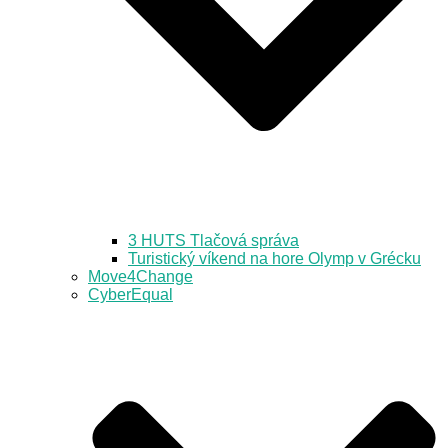
3 HUTS Tlačová správa
Turistický víkend na hore Olymp v Grécku
Move4Change
CyberEqual