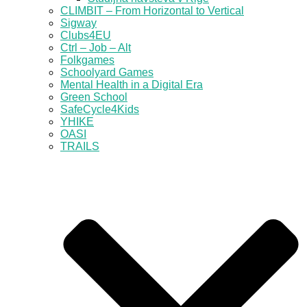
CLIMBIT – From Horizontal to Vertical
Sigway
Clubs4EU
Ctrl – Job – Alt
Folkgames
Schoolyard Games
Mental Health in a Digital Era
Green School
SafeCycle4Kids
YHIKE
OASI
TRAILS