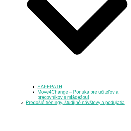
SAFEPATH
Move4Change – Ponuka pre učiteľov a
pracovníkov s mládežou!
Predošlé tréningy, študijné návštevy a podujatia