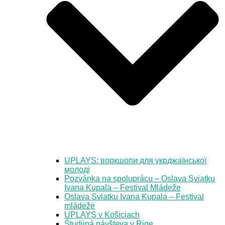
UPLAYS: воркшопи для укрджаїнської
молоді
Pozvánka na spoluprácu – Oslava Sviatku
Ivana Kupala – Festival Mládeže
Oslava Sviatku Ivana Kupala – Festival
mládeže
UPLAYS v Košiciach
Študijná návšteva v Rige