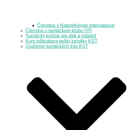
Členstvo v Naturefriends International
Členstvo v turistickom klube OTI
Turistický krúžok pre deti a mládež
Kurz inštruktora pešej turistiky KST
Značenie turistických trás KST