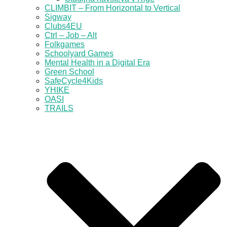
CLIMBIT – From Horizontal to Vertical
Sigway
Clubs4EU
Ctrl – Job – Alt
Folkgames
Schoolyard Games
Mental Health in a Digital Era
Green School
SafeCycle4Kids
YHIKE
OASI
TRAILS