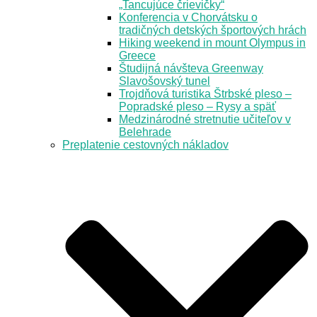
„Tancujúce črievičky“
Konferencia v Chorvátsku o
tradičných detských športových hrách
Hiking weekend in mount Olympus in
Greece
Študijná návšteva Greenway
Slavošovský tunel
Trojdňová turistika Štrbské pleso –
Popradské pleso – Rysy a späť
Medzinárodné stretnutie učiteľov v
Belehrade
Preplatenie cestovných nákladov