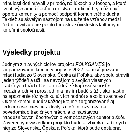
minulosti deti hrávali v prírode, na lúkach a v lesoch, a ktoré
tvorili významnú časť ich detstva. Tradičné hry môžu byť
oporou komunity a pomôcť podporiť komunitného ducha.
Taktiež sú skvelým nástrojom na utuženie vzťahov medzi
ľuďmi a vytvorenie pocitu hrdosti v súvislosti s kultúrnymi
koreňmi spoločnosti.
Výsledky projektu
Jedným z hlavných cieľov projektu
FOLKGAMES
je
zorganizovanie kempu v auguste 2022, kam sú pozvaní
mladí ľudia zo Slovenska, Česka aj Poľska, aby spolu strávili
jeden týždeň a učili sa navzájom o svojich vlastných
tradičných hrách. Deti a mládež získajú skúsenosť s
medzinárodným prostredím a hry im budú slúžiť ako nástroj
na spoznanie rôznych kultúr, ich hodnôt a ako ich zachovať.
Okrem kempu budú v každej krajine zorganizované aj
jednodňové miestne aktivity s cieľom rozširovania
povedomia o tradičných hrách, a to návštevou
mládežníckych, športových a voľnočasových centier a škôl.
Záverečným výsledkom projektu bude aj zbierka tradičných
hier zo Slovenska, Česka a Poľska, ktorá bude dostupná