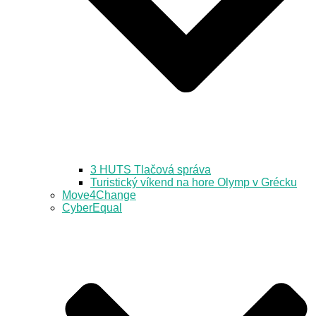
3 HUTS Tlačová správa
Turistický víkend na hore Olymp v Grécku
Move4Change
CyberEqual