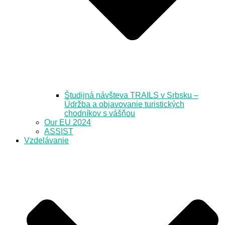
Študijná návšteva TRAILS v Srbsku –
Údržba a objavovanie turistických
chodníkov s vášňou
Our EU 2024
ASSIST
Vzdelávanie