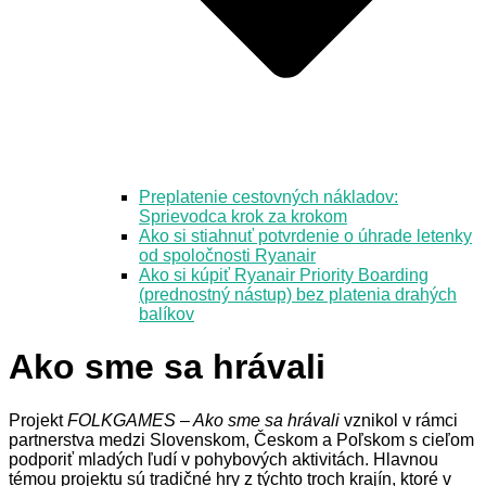
Preplatenie cestovných nákladov:
Sprievodca krok za krokom
Ako si stiahnuť potvrdenie o úhrade letenky
od spoločnosti Ryanair
Ako si kúpiť Ryanair Priority Boarding
(prednostný nástup) bez platenia drahých
balíkov
Ako sme sa hrávali
Projekt
FOLKGAMES – Ako sme sa hrávali
vznikol v rámci
partnerstva medzi Slovenskom, Českom a Poľskom s cieľom
podporiť mladých ľudí v pohybových aktivitách. Hlavnou
témou projektu sú tradičné hry z týchto troch krajín, ktoré v