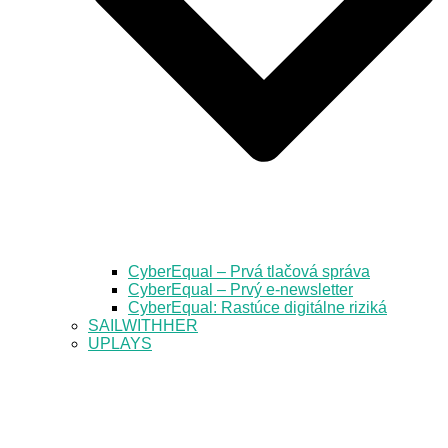
CyberEqual – Prvá tlačová správa
CyberEqual – Prvý e-newsletter
CyberEqual: Rastúce digitálne riziká
SAILWITHHER
UPLAYS