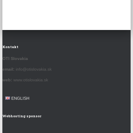
Kontakt
OTI Slovakia
email:
info@otislovakia.sk
web:
www.otislovakia.sk
ENGLISH
Webhosting sponsor