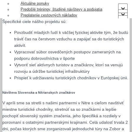
partnermi
Aktuálne ponuky
z výstupu
Predošlé tréningy, študijné návštevy a podujatia
na Zobor
Preplatenie cestovných nákladov
Špecifické ciele nášho projektu sú:
Povzbudiť mladých ľudí k väčšej fyzickej aktivite tým, že budú
tráviť čas na čerstvom vzduchu a zapájať sa do turistických
aktivít.
Vypracovať súbor osvedčených postupov zameraných na
podporu dobrovoľníctva v športe
Vytvoriť sieť aktívnych turistov a značkárov, ktorí sa venujú
rozvoju a údržbe turistickej infraštruktúry
Prispieť k udržiavaniu turistických chodníkov v Európskej únii.
Návšteva Slovenska a Nitrianskych značkárov
V apríli sme sa stretli s našimi partnermi v Nitre s cieľom navštíviť
miestne turistické chodníky, stretnúť sa so značkármi a lepšie
pochopiť slovenský systém značenia, jeho špecifiká a rozdiely v
porovnaní s ostatnými partnerskými krajinami. Celá udalosť trvala 2
dni, počas ktorých sme zorganizovali jednoduché túry na Zobor a