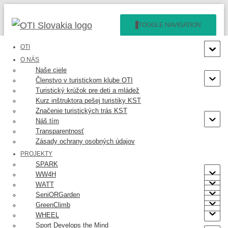
TOGGLE NAVIGATION
OTI
O NÁS
Naše ciele
Členstvo v turistickom klube OTI
Turistický krúžok pre deti a mládež
Kurz inštruktora pešej turistiky KST
Značenie turistických trás KST
TRAILS – Trails Maintenance
Náš tím
Transparentnosť
and Exploration with Passions
Zásady ochrany osobných údajov
PROJEKTY
SPARK
WW4H
WATT
SeniORGarden
Projekt TRAILS vznikol v partnerstve Slovenska, Rakúska a Srbska a je
GreenClimb
zameraný na zlepšenie značenia a údržby turistických chodníkov. Naším
WHEEL
cieľom je inšpirovať mladú generáciu k dobrovoľníckej činnosti a podporiť ich
Sport Develops the Mind
vášeň pre objavovanie prírody.