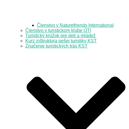
Členstvo v Naturefriends International
Členstvo v turistickom klube OTI
Turistický krúžok pre deti a mládež
Kurz inštruktora pešej turistiky KST
Značenie turistických trás KST