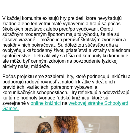
V každej komunite existujú hry pre deti, ktoré nevyžadujú
žiadne alebo len veľmi malé vybavenie a hrajú sa počas
školských prestávok alebo pred/po vyučovaní. Oproti
súťažným moderným športom majú tú výhodu, že nie sú
časovo viazané – možno ich prerušiť školským zvonením a
neskôr v nich pokračovať. Sú dôležitou súčasťou dňa a
ovplyvňujú každodenný život, priateľstvá a vzťahy v triednom
spoločenstve. Tieto aktivity sa líšia od komunity ku komunite,
ale môžu byť cenným zdrojom na povzbudenie fyzickej
aktivity našej mládeže.
Počas projektu sme zozbierali hry, ktoré podnecujú inklúziu a
podporujú rodovú rovnosť a natočili krátke videá o ich
pravidlách, variáciách, potrebnom vybavení a
komunikačných schopnostiach. Hry reflektujú a odovzdávajú
kultúrne hodnoty tvoriace ľudskú knižnicu, ktoré sú
zverejnené v
online knižnici
na
webovej stránke Schoolyard
Games.