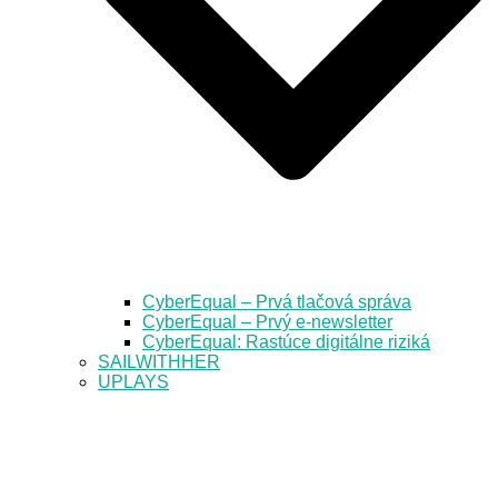
CyberEqual – Prvá tlačová správa
CyberEqual – Prvý e-newsletter
CyberEqual: Rastúce digitálne riziká
SAILWITHHER
UPLAYS