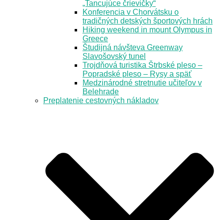
„Tancujúce črievičky“
Konferencia v Chorvátsku o
tradičných detských športových hrách
Hiking weekend in mount Olympus in
Greece
Študijná návšteva Greenway
Slavošovský tunel
Trojdňová turistika Štrbské pleso –
Popradské pleso – Rysy a späť
Medzinárodné stretnutie učiteľov v
Belehrade
Preplatenie cestovných nákladov