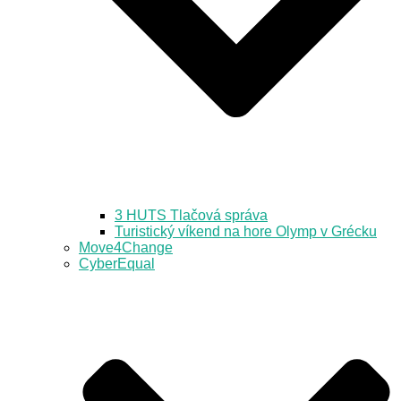
3 HUTS Tlačová správa
Turistický víkend na hore Olymp v Grécku
Move4Change
CyberEqual