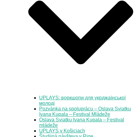
UPLAYS: воркшопи для укрджаїнської
молоді
Pozvánka na spoluprácu – Oslava Sviatku
Ivana Kupala – Festival Mládeže
Oslava Sviatku Ivana Kupala – Festival
mládeže
UPLAYS v Košiciach
Študijná návšteva v Rige