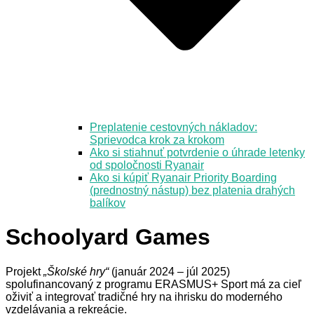
Preplatenie cestovných nákladov:
Sprievodca krok za krokom
Ako si stiahnuť potvrdenie o úhrade letenky
od spoločnosti Ryanair
Ako si kúpiť Ryanair Priority Boarding
(prednostný nástup) bez platenia drahých
balíkov
Schoolyard Games
Projekt
„Školské hry“
(január 2024 – júl 2025)
spolufinancovaný z programu ERASMUS+ Sport má za cieľ
oživiť a integrovať tradičné hry na ihrisku do moderného
vzdelávania a rekreácie.