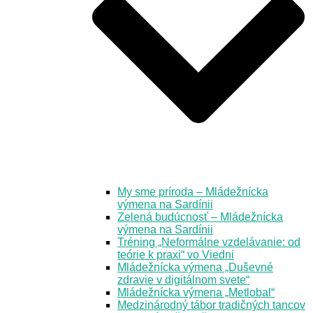
My sme príroda – Mládežnícka
výmena na Sardínii
Zelená budúcnosť – Mládežnícka
výmena na Sardínii
Tréning „Neformálne vzdelávanie: od
teórie k praxi“ vo Viedni
Mládežnícka výmena „Duševné
zdravie v digitálnom svete“
Mládežnícka výmena „Metlobal“
Medzinárodný tábor tradičných tancov