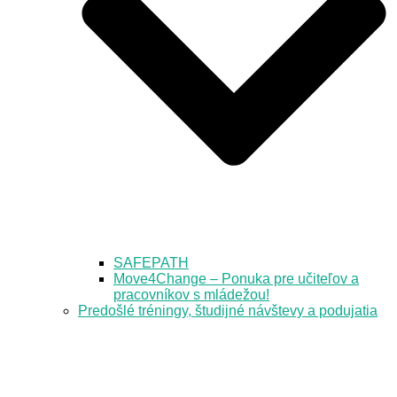
SAFEPATH
Move4Change – Ponuka pre učiteľov a
pracovníkov s mládežou!
Predošlé tréningy, študijné návštevy a podujatia