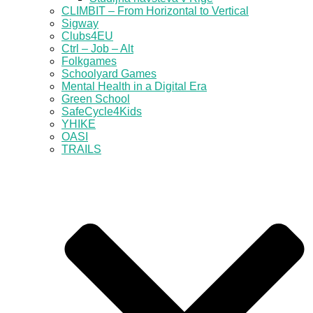
CLIMBIT – From Horizontal to Vertical
Sigway
Clubs4EU
Ctrl – Job – Alt
Folkgames
Schoolyard Games
Mental Health in a Digital Era
Green School
SafeCycle4Kids
YHIKE
OASI
TRAILS